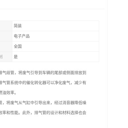
简装
电子产品
全国
制
是
排气歧管，将废气引导到车辆的尾部或侧面排放到
排气管系统中的催化转化器可以净化废气，减少有
燃油效率。
管，将废气从气缸中引导出来，经过消音器降低噪
效率和性能。此外，排气管的设计和材料选择也会