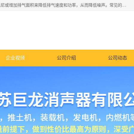
消音器主要用于降低机械设备或枪械等产生的噪声。它通过阻尼或增加排气面积来降低排气速度和功率，从而降低噪声。常见的消音器类型包括阻性消声器、抗性消声器、共振消声器以及阻抗复合式消声器等。这些消音器各有特点，适用于不同频率的噪声消除。
企业视频
公司介绍
公司动态