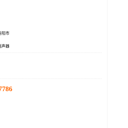
丹阳市
消声器
7786