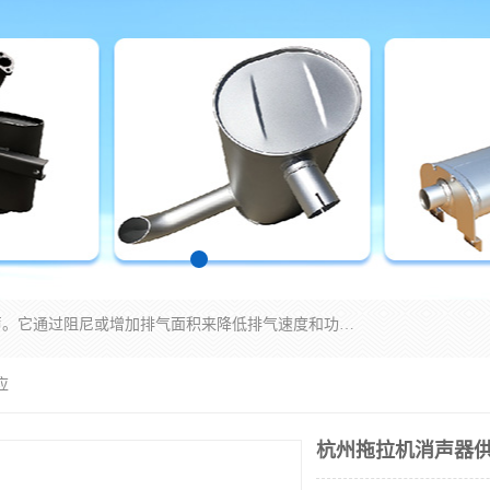
消音器主要用于降低机械设备或枪械等产生的噪声。它通过阻尼或增加排气面积来降低排气速度和功率，从而降低噪声。常见的消音器类型包括阻性消声器、抗性消声器、共振消声器以及阻抗复合式消声器等。这些消音器各有特点，适用于不同频率的噪声消除。
应
杭州拖拉机消声器