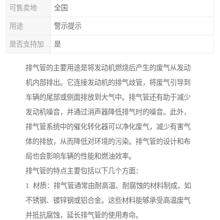
可售卖地
全国
用途
警示提示
是否支持加工定制
是
排气管的主要用途是将发动机燃烧后产生的废气从发动
机内部排出。它连接发动机的排气歧管，将废气引导到
车辆的尾部或侧面排放到大气中。排气管还有助于减少
发动机噪音，并通过消声器降低排气时的噪音。此外，
排气管系统中的催化转化器可以净化废气，减少有害气
体的排放，从而降低对环境的污染。排气管的设计和布
局也会影响车辆的性能和燃油效率。
排气管的特点主要包括以下几个方面：
1. 材质：排气管通常由耐高温、耐腐蚀的材料制成，如
不锈钢、镀锌钢或铝合金。这些材料能够承受高温废气
并抵抗腐蚀，延长排气管的使用寿命。