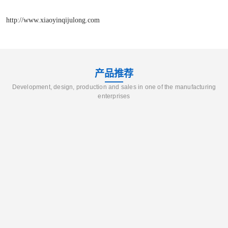
http://www.xiaoyinqijulong.com
产品推荐
Development, design, production and sales in one of the manufacturing
enterprises