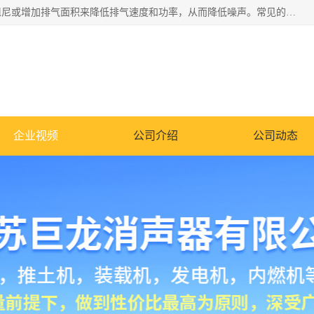
消音器主要用于降低机械设备或枪械等产生的噪声。它通过阻尼或增加排气面积来降低排气速度和功率，从而降低噪声。常见的消音器类型包括阻性消声器、抗性消声器、共振消声器以及阻抗复合式消声器等。这些消音器各有特点，适用于不同频率的噪声消除。
企业视频
公司介绍
公司动态