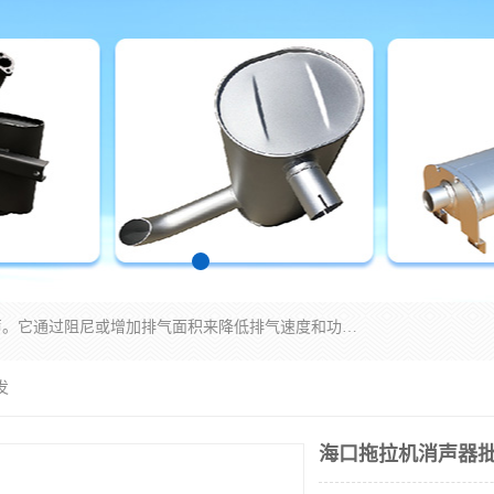
消音器主要用于降低机械设备或枪械等产生的噪声。它通过阻尼或增加排气面积来降低排气速度和功率，从而降低噪声。常见的消音器类型包括阻性消声器、抗性消声器、共振消声器以及阻抗复合式消声器等。这些消音器各有特点，适用于不同频率的噪声消除。
发
海口拖拉机消声器