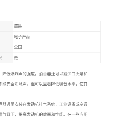
简装
电子产品
全国
制
是
，降低爆炸声的强度。消音器还可以减少口火焰和
不能完全消除声，但可以显著降低噪音水平，使其
声器通常安装在发动机排气系统、工业设备或空调
排气背压，提高发动机的效率和性能。在一些应用