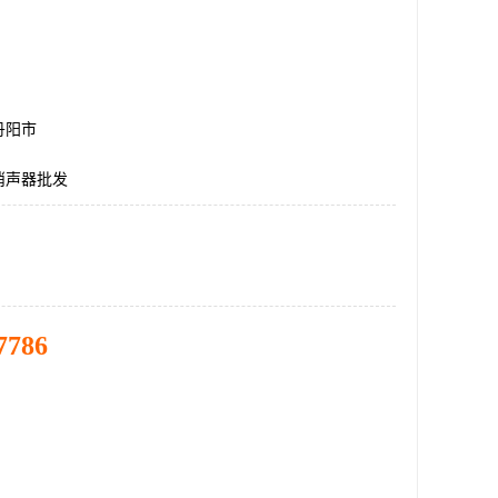
丹阳市
消声器批发
7786