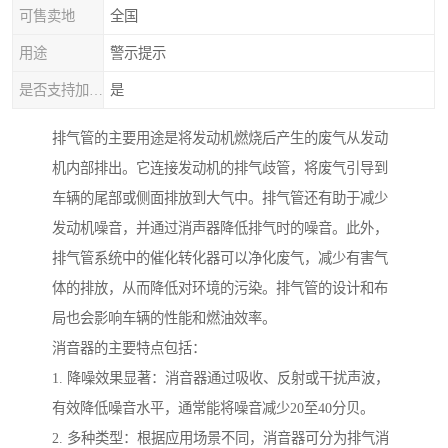
可售卖地
全国
用途
警示提示
是否支持加工定制
是
排气管的主要用途是将发动机燃烧后产生的废气从发动
机内部排出。它连接发动机的排气歧管，将废气引导到
车辆的尾部或侧面排放到大气中。排气管还有助于减少
发动机噪音，并通过消声器降低排气时的噪音。此外，
排气管系统中的催化转化器可以净化废气，减少有害气
体的排放，从而降低对环境的污染。排气管的设计和布
局也会影响车辆的性能和燃油效率。
消音器的主要特点包括：
1. 降噪效果显著：消音器通过吸收、反射或干扰声波，
有效降低噪音水平，通常能将噪音减少20至40分贝。
2. 多种类型：根据应用场景不同，消音器可分为排气消