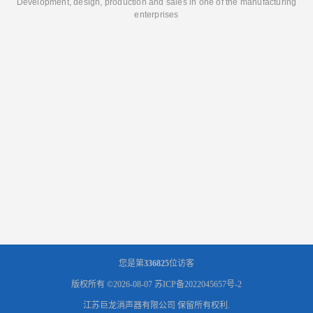
Development, design, production and sales in one of the manufacturing
enterprises
您是第
336825
位访客
版权所有 ©2026-08-07
苏ICP备2022045657号-2
江苏巨龙消声器有限公司
保留所有权利.