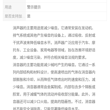
用途
警示提示
是否支持加工定制
是
消声器的主要用途是减少噪音。它通常安装在发动机、
排气系统或其他产生噪音的设备上，通过吸收、反射或
干扰声波来降低噪音水平。消声器广泛应用于汽车、摩
托车、工业设备、家用电器等领域，旨在改善环境舒适
度，减少噪音污染，并符合相关噪音法规的要求。
消音器的主要功能是减少械时产生的噪音。它通过一系
列内部结构和材料设计，使高速喷出的气体在消音器内
部膨胀和冷却，从而降低气体喷出时的速度和压力，减
少噪音。消音器通常由金属制成，内部包含多个隔板或
腔室，用于减缓气体的流动并吸收部分能量。此外，消
音器还可以减少口火焰，提高的隐蔽性。不过，消音器
并不能完全消除声，只能显著降低噪音水平。