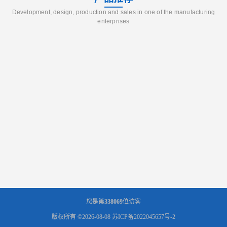
Development, design, production and sales in one of the manufacturing
enterprises
您是第
338069
位访客
版权所有 ©2026-08-08
苏ICP备2022045657号-2