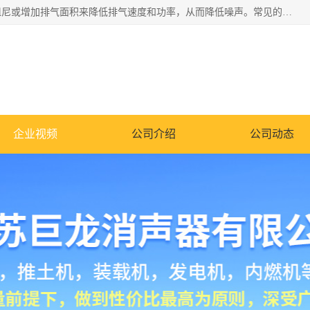
消音器主要用于降低机械设备或枪械等产生的噪声。它通过阻尼或增加排气面积来降低排气速度和功率，从而降低噪声。常见的消音器类型包括阻性消声器、抗性消声器、共振消声器以及阻抗复合式消声器等。这些消音器各有特点，适用于不同频率的噪声消除。
企业视频
公司介绍
公司动态