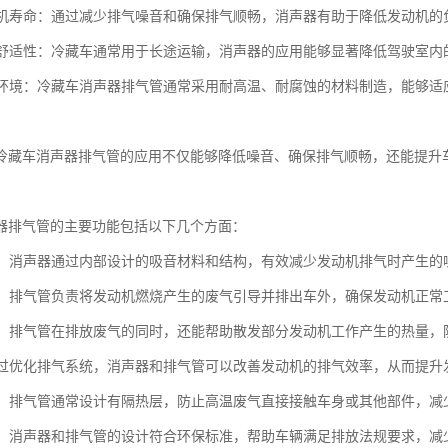
发动机寿命：通过减少排气噪音和确保排气顺畅，消声器有助于降低发动机
驾驶舒适性：冷藏车通常用于长途运输，消声器的应用能够显著降低驾驶室
不同环境：冷藏车消声器排气管通常采用耐高温、耐腐蚀的材料制造，能够
冷藏车消声器排气管的应用不仅能够降低噪音、确保排气顺畅，还能提升
器排气管的主要功能包括以下几个方面：
噪音：消声器通过内部设计的吸音材料和结构，有效减少发动机排气时产生
废气：排气管负责将发动机燃烧产生的废气引导并排出车外，确保发动机正
功能：排气管在排放废气的同时，还能帮助散发部分发动机工作产生的热量
：通过优化排气系统，消声器和排气管可以改善发动机的排气效率，从而提
防护：排气管通常设计有隔热层，防止高温废气直接接触车身或其他部件，减
合规：消声器和排气管的设计符合环保标准，帮助车辆满足排放法规要求，减