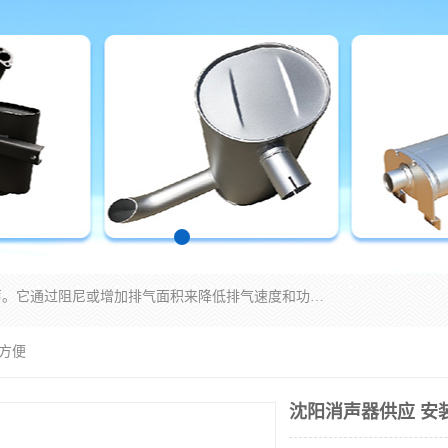
消音器主要用于降低机械设备或枪械等产生的噪声。它通过阻尼或增加排气面积来降低排气速度和功率，从而降低噪声。常见的消音器类型包括阻性消声器、抗性消声器、共振消声器以及阻抗复合式消声器等。这些消音器各有特点，适用于不同频率的噪声消除。
装方便
沈阳消声器供应 安