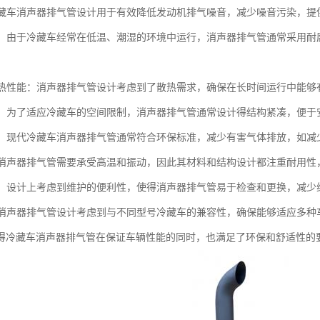
：冷藏车消声器排气管设计用于有效降低发动机排气噪音，减少噪音污染，
蚀性：由于冷藏车经常在低温、潮湿的环境中运行，消声器排气管通常采用
的散热性能：消声器排气管设计考虑到了散热需求，确保在长时间运行中能
紧凑：为了适应冷藏车的空间限制，消声器排气管通常设计得结构紧凑，便于
性能：现代冷藏车消声器排气管通常符合环保标准，减少有害气体排放，如
性：消声器排气管需要承受高温和振动，因此其材料和结构设计都注重耐用
维护：设计上考虑到维护的便利性，使得消声器排气管易于检查和更换，减少
性：消声器排气管设计考虑到与不同型号冷藏车的兼容性，确保能够适应多
得冷藏车消声器排气管在保证车辆性能的同时，也满足了环保和舒适性的