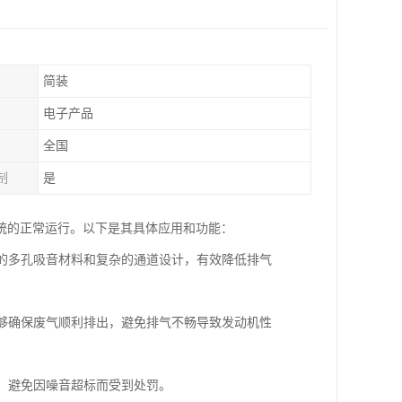
简装
电子产品
全国
制
是
统的正常运行。以下是其具体应用和功能：
部的多孔吸音材料和复杂的通道设计，有效降低排气
能够确保废气顺利排出，避免排气不畅导致发动机性
准，避免因噪音超标而受到处罚。