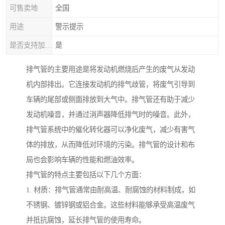
可售卖地
全国
用途
警示提示
是否支持加工定制
是
排气管的主要用途是将发动机燃烧后产生的废气从发动
机内部排出。它连接发动机的排气歧管，将废气引导到
车辆的尾部或侧面排放到大气中。排气管还有助于减少
发动机噪音，并通过消声器降低排气时的噪音。此外，
排气管系统中的催化转化器可以净化废气，减少有害气
体的排放，从而降低对环境的污染。排气管的设计和布
局也会影响车辆的性能和燃油效率。
排气管的特点主要包括以下几个方面：
1. 材质：排气管通常由耐高温、耐腐蚀的材料制成，如
不锈钢、镀锌钢或铝合金。这些材料能够承受高温废气
并抵抗腐蚀，延长排气管的使用寿命。