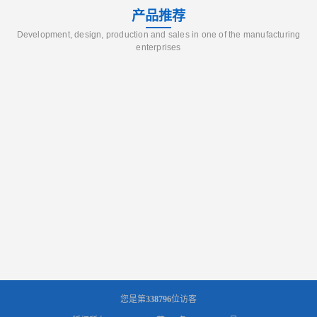
产品推荐
Development, design, production and sales in one of the manufacturing
enterprises
您是第
338796
位访客