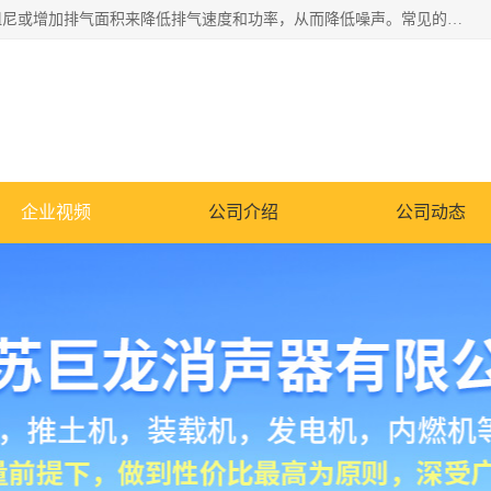
消音器主要用于降低机械设备或枪械等产生的噪声。它通过阻尼或增加排气面积来降低排气速度和功率，从而降低噪声。常见的消音器类型包括阻性消声器、抗性消声器、共振消声器以及阻抗复合式消声器等。这些消音器各有特点，适用于不同频率的噪声消除。
企业视频
公司介绍
公司动态