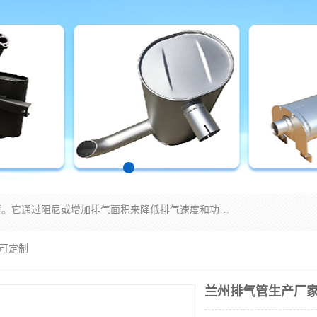
消音器主要用于降低机械设备或枪械等产生的噪声。它通过阻尼或增加排气面积来降低排气速度和功率，从而降低噪声。常见的消音器类型包括阻性消声器、抗性消声器、共振消声器以及阻抗复合式消声器等。这些消音器各有特点，适用于不同频率的噪声消除。
 可定制
兰州排气管生产厂家