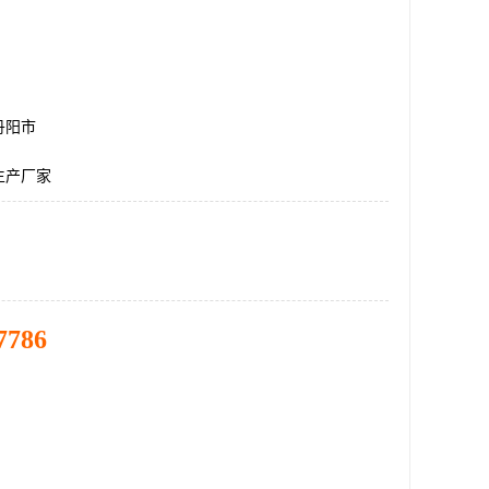
丹阳市
生产厂家
7786