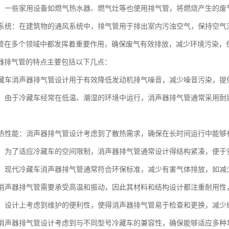
设备：一些家用设备如燃气热水器、燃气灶等也使用排气管，将燃烧产生的
通风系统：在建筑物的通风系统中，排气管用于排出室内污浊空气，保持空
管在多个领域中都发挥着重要作用，确保废气有效排放，减少环境污染，
器排气管的特点主要包括以下几点：
：冷藏车消声器排气管设计用于有效降低发动机排气噪音，减少噪音污染，
蚀性：由于冷藏车经常在低温、潮湿的环境中运行，消声器排气管通常采用
的散热性能：消声器排气管设计考虑到了散热需求，确保在长时间运行中能
紧凑：为了适应冷藏车的空间限制，消声器排气管通常设计得结构紧凑，便于
性能：现代冷藏车消声器排气管通常符合环保标准，减少有害气体排放，如
性：消声器排气管需要承受高温和振动，因此其材料和结构设计都注重耐用
维护：设计上考虑到维护的便利性，使得消声器排气管易于检查和更换，减少
性：消声器排气管设计考虑到与不同型号冷藏车的兼容性，确保能够适应多