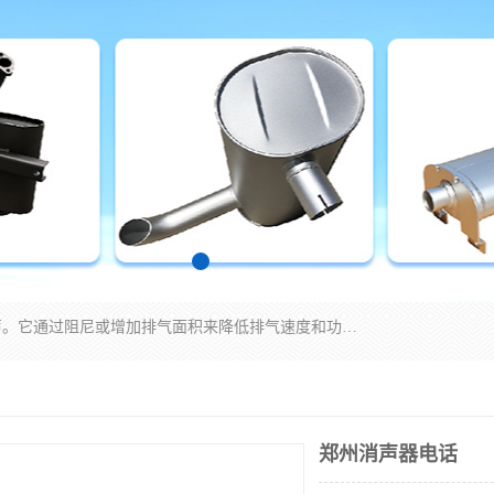
消音器主要用于降低机械设备或枪械等产生的噪声。它通过阻尼或增加排气面积来降低排气速度和功率，从而降低噪声。常见的消音器类型包括阻性消声器、抗性消声器、共振消声器以及阻抗复合式消声器等。这些消音器各有特点，适用于不同频率的噪声消除。
郑州消声器电话