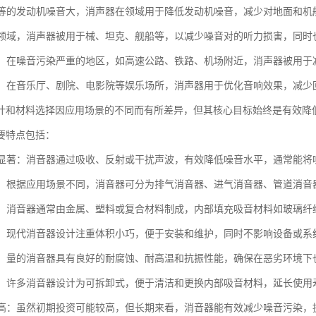
机和等的发动机噪音大，消声器在领域用于降低发动机噪音，减少对地面和机
：在领域，消声器被用于械、坦克、舰船等，以减少噪音对的听力损害，同
治理：在噪音污染严重的地区，如高速公路、铁路、机场附近，消声器被用
场所：在音乐厅、剧院、电影院等娱乐场所，消声器用于优化音响效果，减
计和材料选择因应用场景的不同而有所差异，但其核心目标始终是有效降
要特点包括：
效果显著：消音器通过吸收、反射或干扰声波，有效降低噪音水平，通常能将噪
类型：根据应用场景不同，消音器可分为排气消音器、进气消音器、管道消
多样：消音器通常由金属、塑料或复合材料制成，内部填充吸音材料如玻璃
紧凑：现代消音器设计注重体积小巧，便于安装和维护，同时不影响设备或系
性强：量的消音器具有良好的耐腐蚀、耐高温和抗振性能，确保在恶劣环境
维护：许多消音器设计为可拆卸式，便于清洁和更换内部吸音材料，延长使用
效益高：虽然初期投资可能较高，但长期来看，消音器能有效减少噪音污染