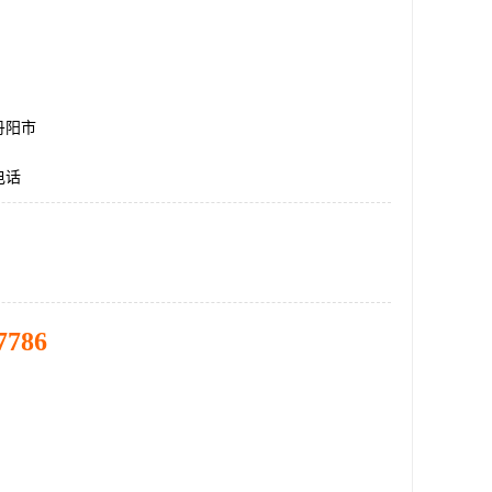
丹阳市
电话
7786