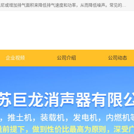
消音器主要用于降低机械设备或枪械等产生的噪声。它通过阻尼或增加排气面积来降低排气速度和功率，从而降低噪声。常见的消音器类型包括阻性消声器、抗性消声器、共振消声器以及阻抗复合式消声器等。这些消音器各有特点，适用于不同频率的噪声消除。
企业视频
公司介绍
公司动态