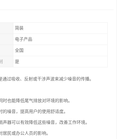
简装
电子产品
全国
制
是
是通过吸收、反射或干涉声波来减少噪音的传播。
，同时也能降低尾气排放对环境的影响。
行时的噪音，提高用户的使用舒适度。
，消声器可以有效降低这些噪音，改善工作环境。
音对居民或办公人员的影响。