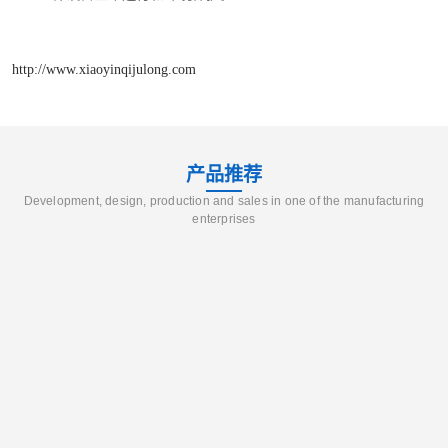
http://www.xiaoyinqijulong.com
产品推荐
Development, design, production and sales in one of the manufacturing
enterprises