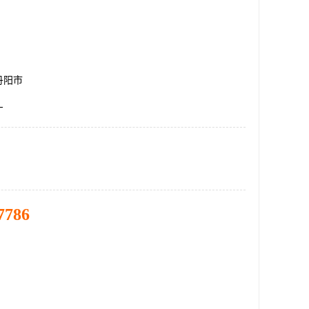
丹阳市
厂
7786