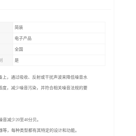
简装
电子产品
全国
制
是
备上，通过吸收、反射或干扰声波来降低噪音水
适度，减少噪音污染，并符合相关噪音法规的要
音减少20至40分贝。
音器等，每种类型都有其特定的设计和功能。