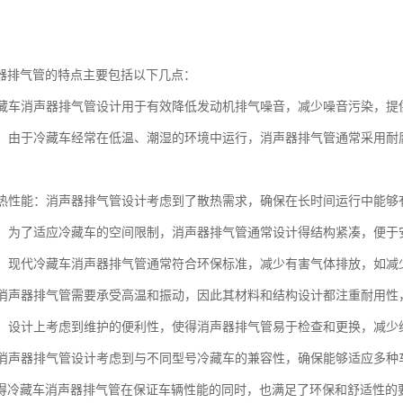
器排气管的特点主要包括以下几点：
：冷藏车消声器排气管设计用于有效降低发动机排气噪音，减少噪音污染，
蚀性：由于冷藏车经常在低温、潮湿的环境中运行，消声器排气管通常采用
的散热性能：消声器排气管设计考虑到了散热需求，确保在长时间运行中能
紧凑：为了适应冷藏车的空间限制，消声器排气管通常设计得结构紧凑，便于
性能：现代冷藏车消声器排气管通常符合环保标准，减少有害气体排放，如
性：消声器排气管需要承受高温和振动，因此其材料和结构设计都注重耐用
维护：设计上考虑到维护的便利性，使得消声器排气管易于检查和更换，减少
性：消声器排气管设计考虑到与不同型号冷藏车的兼容性，确保能够适应多
得冷藏车消声器排气管在保证车辆性能的同时，也满足了环保和舒适性的