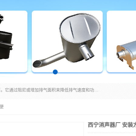
消音器主要用于降低机械设备或枪械等产生的噪声。它通过阻尼或增加排气面积来降低排气速度和功率，从而降低噪声。常见的消音器类型包括阻性消声器、抗性消声器、共振消声器以及阻抗复合式消声器等。这些消音器各有特点，适用于不同频率的噪声消除。
便
西宁消声器厂 安装