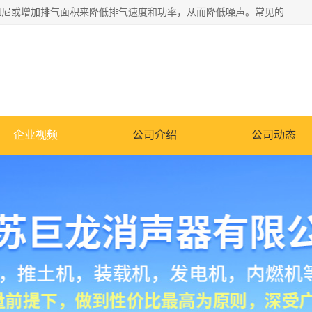
消音器主要用于降低机械设备或枪械等产生的噪声。它通过阻尼或增加排气面积来降低排气速度和功率，从而降低噪声。常见的消音器类型包括阻性消声器、抗性消声器、共振消声器以及阻抗复合式消声器等。这些消音器各有特点，适用于不同频率的噪声消除。
企业视频
公司介绍
公司动态