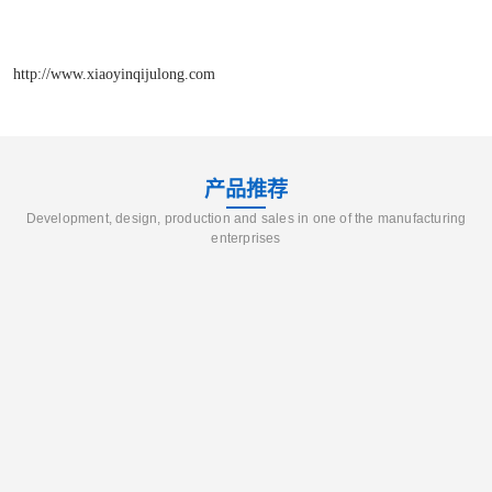
http://www.xiaoyinqijulong.com
产品推荐
Development, design, production and sales in one of the manufacturing
enterprises