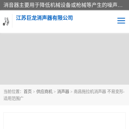
消音器主要用于降低机械设备或枪械等产生的噪声。它通过阻尼或增加排气面积来降低排气速度和功率，从而降低噪声。常见的消音器类型包括阻性消声器、抗性消声器、共振消声器以及阻抗复合式消声器等。这些消音器各有特点，适用于不同频率的噪声消除。
江苏巨龙消声器有限公司
消声器
当前位置：
首页
>
供应商机
>
消声器
> 南昌拖拉机消声器 不易变形-
适用范围广