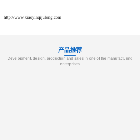
http://www.xiaoyinqijulong.com
产品推荐
Development, design, production and sales in one of the manufacturing
enterprises