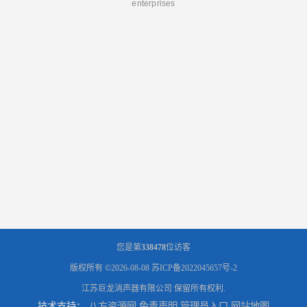
enterprises
您是第
338478
位访客
版权所有 ©2026-08-08
苏ICP备2022045657号-2
江苏巨龙消声器有限公司
保留所有权利.
技术支持：
八方资源网
免责声明
管理员入口
网站地图