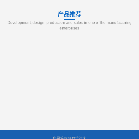
产品推荐
Development, design, production and sales in one of the manufacturing
enterprises
您是第
339247
位访客