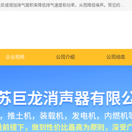
消音器主要用于降低机械设备或枪械等产生的噪声。它通过阻尼或增加排气面积来降低排气速度和功率，从而降低噪声。常见的消音器类型包括阻性消声器、抗性消声器、共振消声器以及阻抗复合式消声器等。这些消音器各有特点，适用于不同频率的噪声消除。
企业视频
公司介绍
公司动态