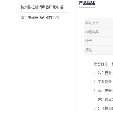
产品描述
杭州拖拉机消声器厂家电话
南京冷藏车消声器排气管
驱动方式
构造类型
特点
用途
消音器是一
1. 汽车
2. 工业
3. 家用
4. 建筑
5. ：飞