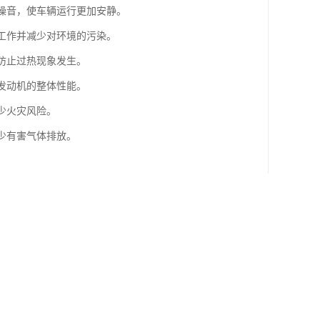
的噪音，使车辆运行更加安静。
常工作并减少对环境的污染。
，防止过热现象发生。
升发动机的整体性能。
少火灾风险。
少有害气体排放。