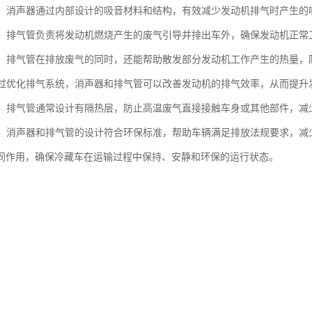
噪音：消声器通过内部设计的吸音材料和结构，有效减少发动机排气时产生
废气：排气管负责将发动机燃烧产生的废气引导并排出车外，确保发动机正
功能：排气管在排放废气的同时，还能帮助散发部分发动机工作产生的热量
：通过优化排气系统，消声器和排气管可以改善发动机的排气效率，从而提
防护：排气管通常设计有隔热层，防止高温废气直接接触车身或其他部件，减
合规：消声器和排气管的设计符合环保标准，帮助车辆满足排放法规要求，减
同作用，确保冷藏车在运输过程中保持、安静和环保的运行状态。