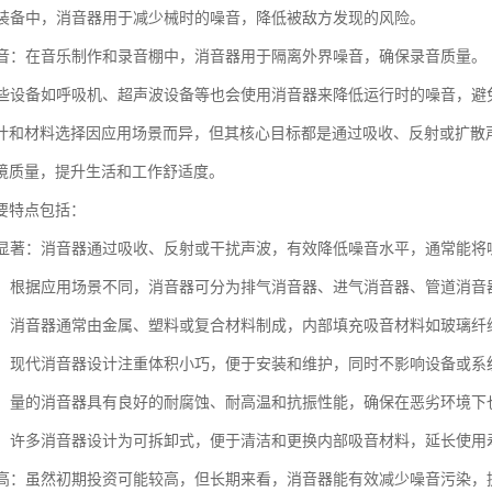
：在装备中，消音器用于减少械时的噪音，降低被敌方发现的风险。
和录音：在音乐制作和录音棚中，消音器用于隔离外界噪音，确保录音质量。
：某些设备如呼吸机、超声波设备等也会使用消音器来降低运行时的噪音，
计和材料选择因应用场景而异，但其核心目标都是通过吸收、反射或扩散
境质量，提升生活和工作舒适度。
要特点包括：
效果显著：消音器通过吸收、反射或干扰声波，有效降低噪音水平，通常能将噪
类型：根据应用场景不同，消音器可分为排气消音器、进气消音器、管道消
多样：消音器通常由金属、塑料或复合材料制成，内部填充吸音材料如玻璃
紧凑：现代消音器设计注重体积小巧，便于安装和维护，同时不影响设备或系
性强：量的消音器具有良好的耐腐蚀、耐高温和抗振性能，确保在恶劣环境
维护：许多消音器设计为可拆卸式，便于清洁和更换内部吸音材料，延长使用
效益高：虽然初期投资可能较高，但长期来看，消音器能有效减少噪音污染