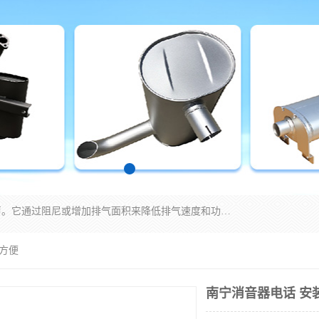
消音器主要用于降低机械设备或枪械等产生的噪声。它通过阻尼或增加排气面积来降低排气速度和功率，从而降低噪声。常见的消音器类型包括阻性消声器、抗性消声器、共振消声器以及阻抗复合式消声器等。这些消音器各有特点，适用于不同频率的噪声消除。
装方便
南宁消音器电话 安