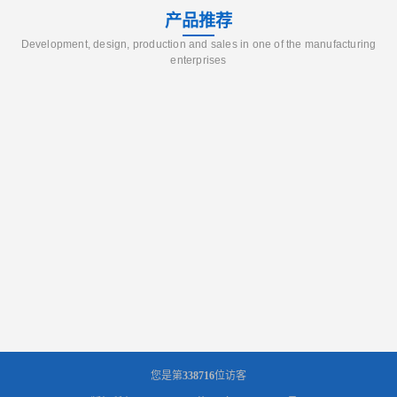
产品推荐
Development, design, production and sales in one of the manufacturing
enterprises
您是第
338716
位访客