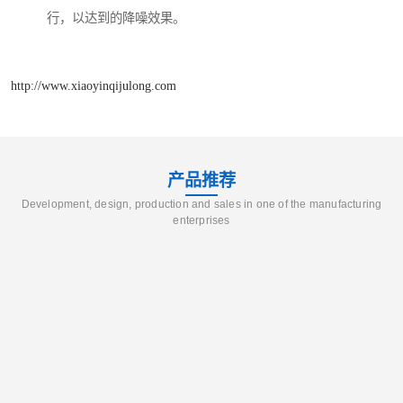
行，以达到的降噪效果。
http://www.xiaoyinqijulong.com
产品推荐
Development, design, production and sales in one of the manufacturing
enterprises