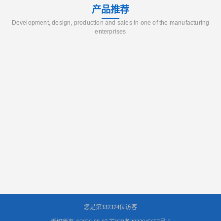
产品推荐
Development, design, production and sales in one of the manufacturing
enterprises
您是第
337374
位访客