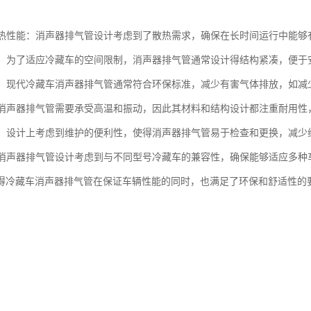
的散热性能：消声器排气管设计考虑到了散热需求，确保在长时间运行中能
紧凑：为了适应冷藏车的空间限制，消声器排气管通常设计得结构紧凑，便于
性能：现代冷藏车消声器排气管通常符合环保标准，减少有害气体排放，如
性：消声器排气管需要承受高温和振动，因此其材料和结构设计都注重耐用
维护：设计上考虑到维护的便利性，使得消声器排气管易于检查和更换，减少
性：消声器排气管设计考虑到与不同型号冷藏车的兼容性，确保能够适应多
得冷藏车消声器排气管在保证车辆性能的同时，也满足了环保和舒适性的