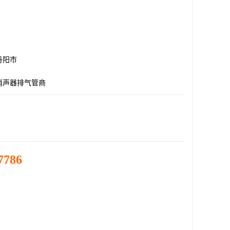
丹阳市
消声器排气管商
7786