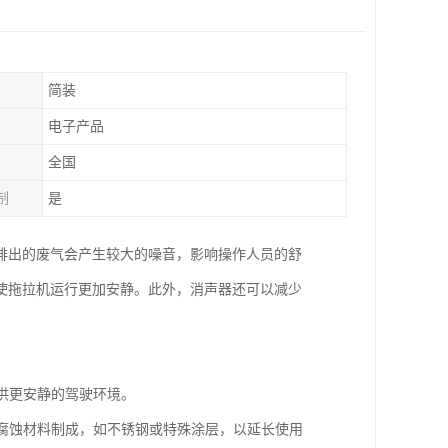
简装
电子产品
全国
制
是
排出的废气会产生较大的噪音，影响操作人员的舒
使拖拉机运行更加安静。此外，消声器还可以减少
提供更安静的驾驶环境。
耐腐蚀材料制成，如不锈钢或特殊涂层，以延长使用