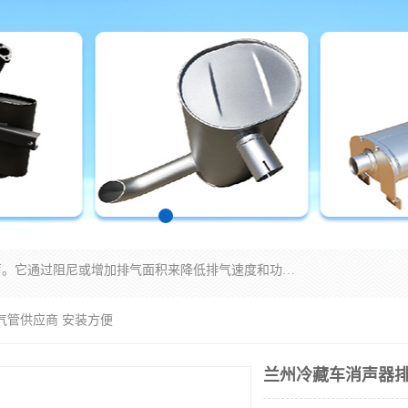
消音器主要用于降低机械设备或枪械等产生的噪声。它通过阻尼或增加排气面积来降低排气速度和功率，从而降低噪声。常见的消音器类型包括阻性消声器、抗性消声器、共振消声器以及阻抗复合式消声器等。这些消音器各有特点，适用于不同频率的噪声消除。
气管供应商 安装方便
兰州冷藏车消声器排