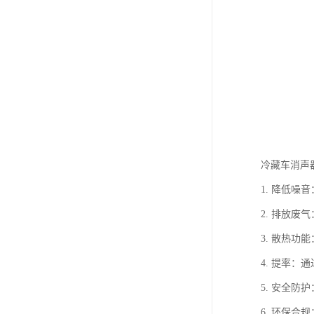
冷藏车消声
1. 降低
2. 排放
3. 散热
4. 提率
5. 安全
6. 环保