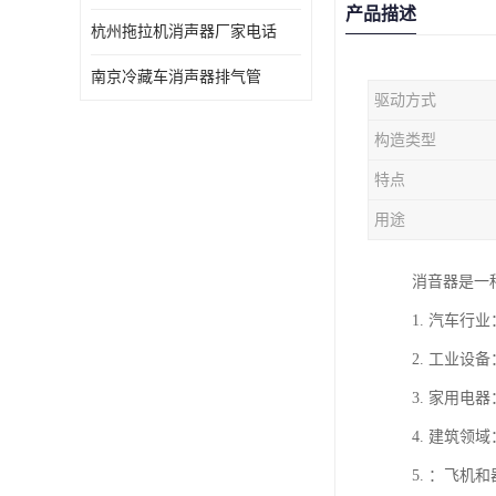
产品描述
杭州拖拉机消声器厂家电话
南京冷藏车消声器排气管
驱动方式
构造类型
特点
用途
消音器是一
1. 汽车
2. 工业
3. 家用
4. 建筑
5. ：飞