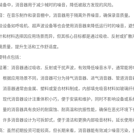
：在装备中，消音器用于减少械时的噪音，降低被敌方发现的风险。
和录音：在音乐制作和录音棚中，消音器用于隔离外界噪音，确保录音质量。
：某些设备如呼吸机、超声波设备等也会使用消音器来降低运行时的噪音，
计和材料选择因应用场景而异，但其核心目标都是通过吸收、反射或扩散
境质量，提升生活和工作舒适度。
要特点包括：
效果显著：消音器通过吸收、反射或干扰声波，有效降低噪音水平，通常能将噪
类型：根据应用场景不同，消音器可分为排气消音器、进气消音器、管道消
多样：消音器通常由金属、塑料或复合材料制成，内部填充吸音材料如玻璃
紧凑：现代消音器设计注重体积小巧，便于安装和维护，同时不影响设备或系
性强：量的消音器具有良好的耐腐蚀、耐高温和抗振性能，确保在恶劣环境
维护：许多消音器设计为可拆卸式，便于清洁和更换内部吸音材料，延长使用
效益高：虽然初期投资可能较高，但长期来看，消音器能有效减少噪音污染