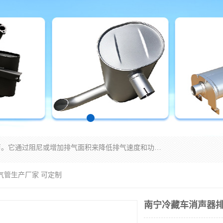
消音器主要用于降低机械设备或枪械等产生的噪声。它通过阻尼或增加排气面积来降低排气速度和功率，从而降低噪声。常见的消音器类型包括阻性消声器、抗性消声器、共振消声器以及阻抗复合式消声器等。这些消音器各有特点，适用于不同频率的噪声消除。
气管生产厂家 可定制
南宁冷藏车消声器排