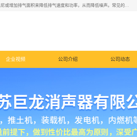
消音器主要用于降低机械设备或枪械等产生的噪声。它通过阻尼或增加排气面积来降低排气速度和功率，从而降低噪声。常见的消音器类型包括阻性消声器、抗性消声器、共振消声器以及阻抗复合式消声器等。这些消音器各有特点，适用于不同频率的噪声消除。
企业视频
公司介绍
公司动态