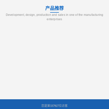
产品推荐
Development, design, production and sales in one of the manufacturing
enterprises
您是第
337927
位访客