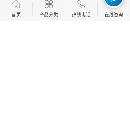
首页
产品分类
热线电话
在线咨询
消音器的主要特点包括：
1. 降噪效果显著：消音器通过吸收、反射或干扰声波，
有效降低噪音水平，通常能将噪音减少20至40分贝。
2. 多种类型：根据应用场景不同，消音器可分为排气消
音器、进气消音器、管道消音器等，每种类型都有其特
定的设计和功能。
3. 材料多样：消音器通常由金属、塑料或复合材料制
成，内部填充吸音材料如玻璃纤维、泡沫或矿物棉，以
增强吸音效果。