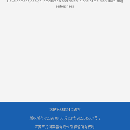
Development, design, production and sales in one of the manufacturing
enterprises
您是第
338391
位访客
版权所有 ©2026-08-08
苏ICP备2022045657号-2
江苏巨龙消声器有限公司
保留所有权利.