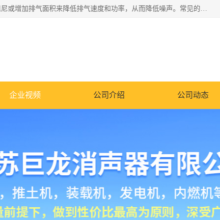
消音器主要用于降低机械设备或枪械等产生的噪声。它通过阻尼或增加排气面积来降低排气速度和功率，从而降低噪声。常见的消音器类型包括阻性消声器、抗性消声器、共振消声器以及阻抗复合式消声器等。这些消音器各有特点，适用于不同频率的噪声消除。
企业视频
公司介绍
公司动态