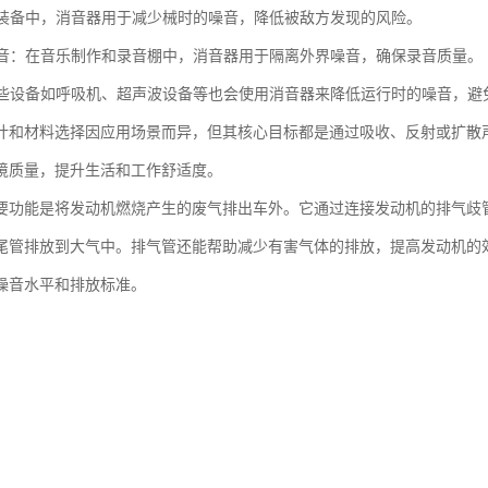
：在装备中，消音器用于减少械时的噪音，降低被敌方发现的风险。
和录音：在音乐制作和录音棚中，消音器用于隔离外界噪音，确保录音质量。
：某些设备如呼吸机、超声波设备等也会使用消音器来降低运行时的噪音，
计和材料选择因应用场景而异，但其核心目标都是通过吸收、反射或扩散
境质量，提升生活和工作舒适度。
要功能是将发动机燃烧产生的废气排出车外。它通过连接发动机的排气歧
尾管排放到大气中。排气管还能帮助减少有害气体的排放，提高发动机的
噪音水平和排放标准。