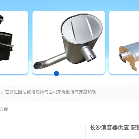
消音器主要用于降低机械设备或枪械等产生的噪声。它通过阻尼或增加排气面积来降低排气速度和功率，从而降低噪声。常见的消音器类型包括阻性消声器、抗性消声器、共振消声器以及阻抗复合式消声器等。这些消音器各有特点，适用于不同频率的噪声消除。
装方便
长沙消音器供应 安