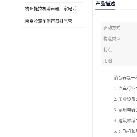
产品描述
杭州拖拉机消声器厂家电话
南京冷藏车消声器排气管
驱动方式
构造类型
特点
用途
消音器是一
1. 汽车
2. 工业
3. 家用
4. 建筑
5. ：飞