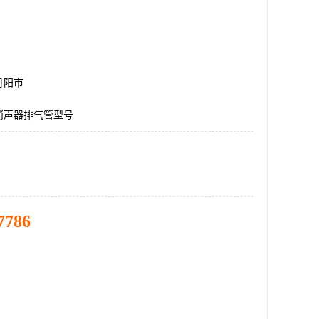
丹阳市
消声器排气管型号
7786