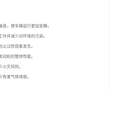
的噪音，使车辆运行更加安静。
常工作并减少对环境的污染。
，防止过热现象发生。
升发动机的整体性能。
少火灾风险。
少有害气体排放。