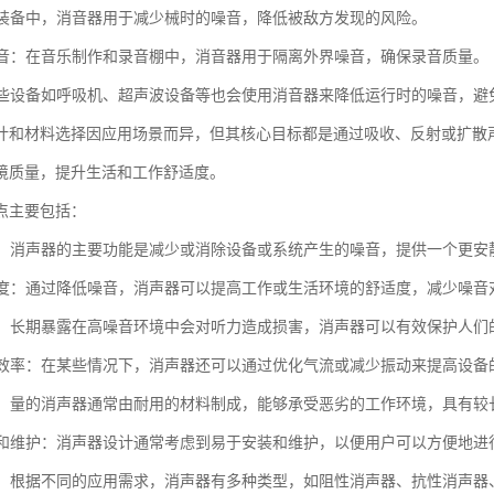
：在装备中，消音器用于减少械时的噪音，降低被敌方发现的风险。
和录音：在音乐制作和录音棚中，消音器用于隔离外界噪音，确保录音质量。
：某些设备如呼吸机、超声波设备等也会使用消音器来降低运行时的噪音，
计和材料选择因应用场景而异，但其核心目标都是通过吸收、反射或扩散
境质量，提升生活和工作舒适度。
点主要包括：
噪音：消声器的主要功能是减少或消除设备或系统产生的噪音，提供一个更安
舒适度：通过降低噪音，消声器可以提高工作或生活环境的舒适度，减少噪音
听力：长期暴露在高噪音环境中会对听力造成损害，消声器可以有效保护人们
设备效率：在某些情况下，消声器还可以通过优化气流或减少振动来提高设备
性强：量的消声器通常由耐用的材料制成，能够承受恶劣的工作环境，具有较
安装和维护：消声器设计通常考虑到易于安装和维护，以便用户可以方便地
类型：根据不同的应用需求，消声器有多种类型，如阻性消声器、抗性消声