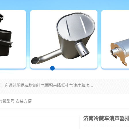
消音器主要用于降低机械设备或枪械等产生的噪声。它通过阻尼或增加排气面积来降低排气速度和功率，从而降低噪声。常见的消音器类型包括阻性消声器、抗性消声器、共振消声器以及阻抗复合式消声器等。这些消音器各有特点，适用于不同频率的噪声消除。
气管型号 安装方便
济南冷藏车消声器排