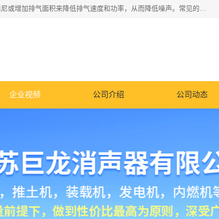
消音器主要用于降低机械设备或枪械等产生的噪声。它通过阻尼或增加排气面积来降低排气速度和功率，从而降低噪声。常见的消音器类型包括阻性消声器、抗性消声器、共振消声器以及阻抗复合式消声器等。这些消音器各有特点，适用于不同频率的噪声消除。
企业视频
公司介绍
公司动态