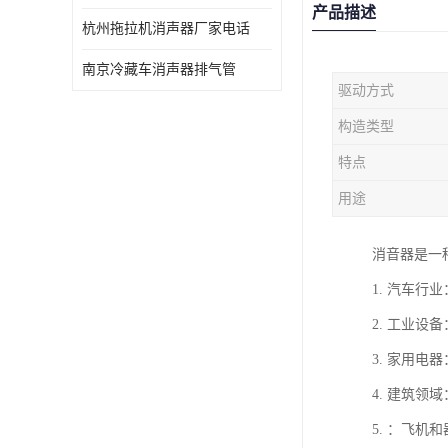
产品描述
杭州拖拉机消声器厂家电话
南京冷藏车消声器排气管
驱动方式
构造类型
特点
用途
消音器是一
1. 汽车
2. 工业
3. 家用
4. 建筑
5. ：飞