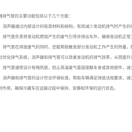
器排气管的主要功能包括以下几个方面：
噪音：消声器通过内部设计的吸音材料和结构，有效减少发动机排气时产生
废气：排气管负责将发动机燃烧产生的废气引导并排出车外，确保发动机正
功能：排气管在排放废气的同时，还能帮助散发部分发动机工作产生的热量
：通过优化排气系统，消声器和排气管可以改善发动机的排气效率，从而提
防护：排气管通常设计有隔热层，防止高温废气直接接触车身或其他部件，减
合规：消声器和排气管的设计符合环保标准，帮助车辆满足排放法规要求，减
同作用，确保冷藏车在运输过程中保持、安静和环保的运行状态。