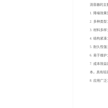
消音器的主
1. 降噪
2. 多种
3. 材料
4. 结构
5. 耐久
6. 易于
7. 成本
本，具有较
8. 应用