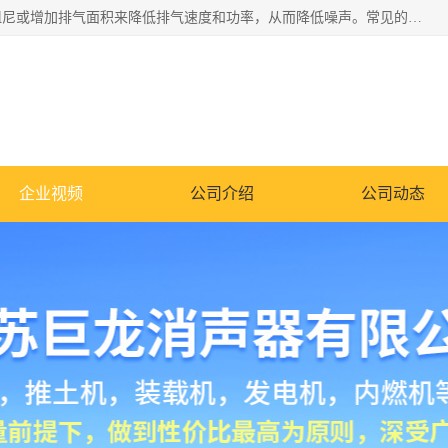
消音器主要用于降低机械设备或枪械等产生的噪声。它通过阻尼或增加排气面积来降低排气速度和功率，从而降低噪声。常见的消音器类型包括阻性消声器、抗性消声器、共振消声器以及阻抗复合式消声器等。这些消音器各有特点，适用于不同频率的噪声消除。
企业视频
公司介绍
公司动态