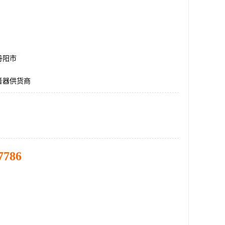
丹阳市
音器供货商
7786