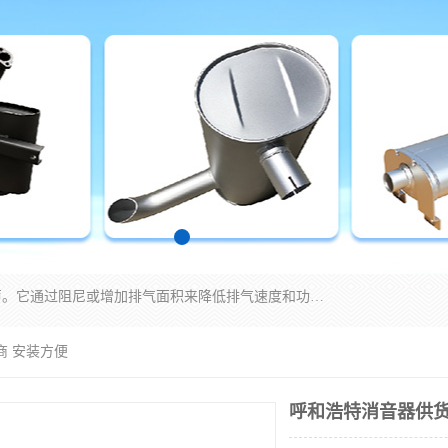
消音器主要用于降低机械设备或枪械等产生的噪声。它通过阻尼或增加排气面积来降低排气速度和功率，从而降低噪声。常见的消音器类型包括阻性消声器、抗性消声器、共振消声器以及阻抗复合式消声器等。这些消音器各有特点，适用于不同频率的噪声消除。
商 安装方便
呼和浩特消音器供货