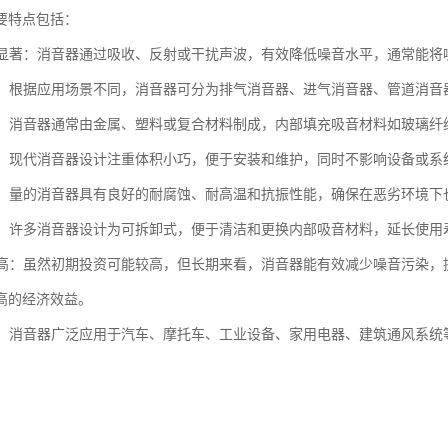
要特点包括：
效果显著：消音器通过吸收、反射或干扰声波，有效降低噪音水平，通常能将噪
类型：根据应用场景不同，消音器可分为排气消音器、进气消音器、管道消
多样：消音器通常由金属、塑料或复合材料制成，内部填充吸音材料如玻璃
紧凑：现代消音器设计注重体积小巧，便于安装和维护，同时不影响设备或系
性强：量的消音器具有良好的耐腐蚀、耐高温和抗振性能，确保在恶劣环境
维护：许多消音器设计为可拆卸式，便于清洁和更换内部吸音材料，延长使用
效益高：虽然初期投资可能较高，但长期来看，消音器能有效减少噪音污染
高的经济效益。
广泛：消音器广泛应用于汽车、摩托车、工业设备、家用电器、建筑通风系