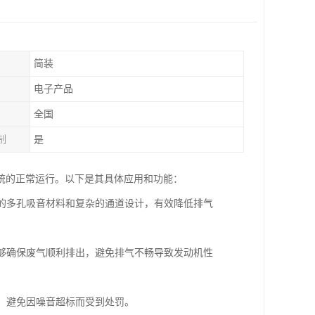
简装
电子产品
全国
制
是
统的正常运行。以下是其具体应用和功能：
部的多孔吸音材料和复杂的通道设计，有效降低排气
能够确保废气顺利排出，避免排气不畅导致发动机性
准，避免因噪音超标而受到处罚。