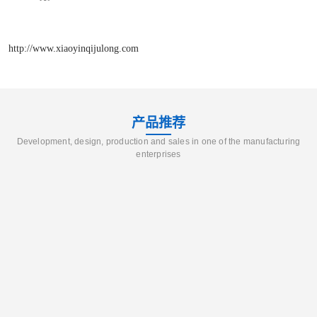
http://www.xiaoyinqijulong.com
产品推荐
Development, design, production and sales in one of the manufacturing
enterprises