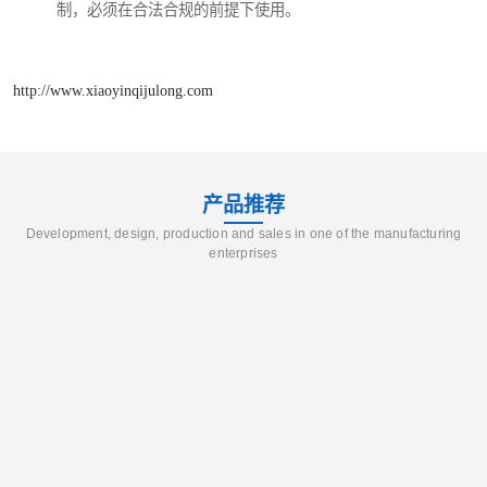
制，必须在合法合规的前提下使用。
http://www.xiaoyinqijulong.com
产品推荐
Development, design, production and sales in one of the manufacturing
enterprises