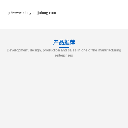
http://www.xiaoyinqijulong.com
产品推荐
Development, design, production and sales in one of the manufacturing
enterprises