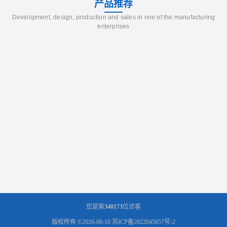
产品推荐
Development, design, production and sales in one of the manufacturing
enterprises
您是第
340173
位访客
版权所有 ©2026-08-10
苏ICP备2022045657号-2